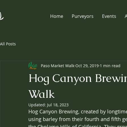
Home
Purveyors
Events
All Posts
Paso Market Walk
Oct 29, 2019
1 min read
Hog Canyon Brewin
Walk
Updated:
Jul 18, 2023
Hog Canyon Brewing, created by longtime
using barley from their fourth and fifth 
the Cholame Hills of California. They gr