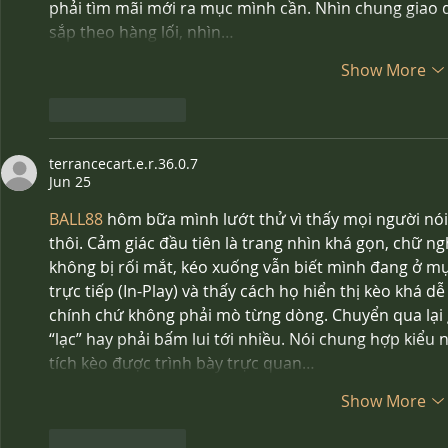
phải tìm mãi mới ra mục mình cần. Nhìn chung giao d
sắp theo hàng lối, nhìn…
Show More
Like
Reply
terrancecart.e.r.36.0.7
Jun 25
BALL88
 hôm bữa mình lướt thử vì thấy mọi người nói 
thôi. Cảm giác đầu tiên là trang nhìn khá gọn, chữ ngh
không bị rối mắt, kéo xuống vẫn biết mình đang ở m
trực tiếp (In-Play) và thấy cách họ hiển thị kèo khá d
chính chứ không phải mò từng dòng. Chuyển qua lại 
“lạc” hay phải bấm lui tới nhiều. Nói chung hợp kiểu
tích kèo được trình bày trực quan…
Show More
Like
Reply