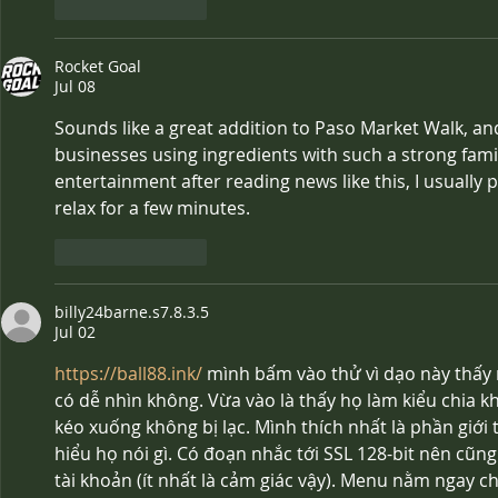
Like
Reply
Rocket Goal
Jul 08
Sounds like a great addition to Paso Market Walk, and 
businesses using ingredients with such a strong family
entertainment after reading news like this, I usually p
relax for a few minutes.
Like
Reply
billy24barne.s7.8.3.5
Jul 02
https://ball88.ink/
 mình bấm vào thử vì dạo này thấy
có dễ nhìn không. Vừa vào là thấy họ làm kiểu chia k
kéo xuống không bị lạc. Mình thích nhất là phần giới 
hiểu họ nói gì. Có đoạn nhắc tới SSL 128-bit nên cũn
tài khoản (ít nhất là cảm giác vậy). Menu nằm ngay c