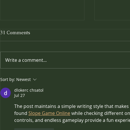
31 Comments
Write a comment...
Where Win
🎉✨ Celebrating Four
Sort by:
Newest
Fabulous Years! ✨🎉
dlokerc chsatol
Jul 27
The post maintains a simple writing style that makes 
found 
Slope Game Online
 while checking different on
controls, and endless gameplay provide a fun experie